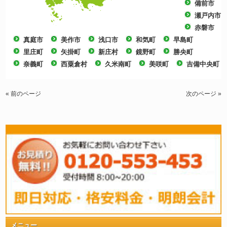
備前市
瀬戸内市
赤磐市
真庭市
美作市
浅口市
和気町
早島町
里庄町
矢掛町
新庄村
鏡野町
勝央町
奈義町
西粟倉村
久米南町
美咲町
吉備中央町
« 前のページ
次のページ »
メニュー